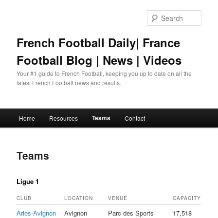
Skip
to
Sear
primary
content
French Football Daily| France
Football Blog | News | Videos
Your #1 guide to French Football, keeping you up to date on all the
latest French Football news and results.
Main
Teams
Home
Resources
Contact
menu
Teams
Ligue 1
CLUB
LOCATION
VENUE
CAPACITY
Arles-Avignon
Avignon
Parc des Sports
17,518