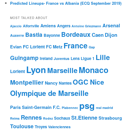
Predicted Lineups- France vs Albania (ECQ September 2019)
MOST TALKED ABOUT
Arsenal
Amiens
Angers
Alfortville
Ajaccio
Antoine Griezmann
Bordeaux
Bastia
Caen
Dijon
Bayonne
Auxerre
France
FC Lorient
Evian
FC Metz
Gap
Lille
Guingamp
Ireland
Lens
Ligue 1
Juventus
Lyon
Monaco
Marseille
Lorient
OGC Nice
Montpellier
Nancy
Nantes
Olympique de Marseille
psg
Paris Saint-Germain F.C.
Plabennec
real madrid
Rennes
St.Etienne
Strasbourg
Sochaux
Reims
Rodez
Toulouse
Troyes
Valenciennes