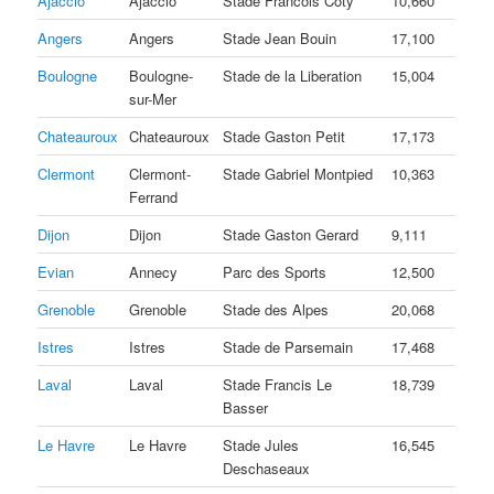
Ajaccio
Ajaccio
Stade Francois Coty
10,660
Angers
Angers
Stade Jean Bouin
17,100
Boulogne
Boulogne-
Stade de la Liberation
15,004
sur-Mer
Chateauroux
Chateauroux
Stade Gaston Petit
17,173
Clermont
Clermont-
Stade Gabriel Montpied
10,363
Ferrand
Dijon
Dijon
Stade Gaston Gerard
9,111
Evian
Annecy
Parc des Sports
12,500
Grenoble
Grenoble
Stade des Alpes
20,068
Istres
Istres
Stade de Parsemain
17,468
Laval
Laval
Stade Francis Le
18,739
Basser
Le Havre
Le Havre
Stade Jules
16,545
Deschaseaux