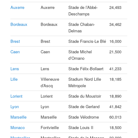
Auxerre
Auxerre
Stade de l’Abbé-
24,493
Deschamps
Bordeaux
Bordeaux
Stade Chaban-
34,462
Delmas
Brest
Brest
Stade Francis-Le Blé
16,000
Caen
Caen
Stade Michel
21,500
d’Ornano
Lens
Lens
Stade Félix-Bollaert
41,233
Lille
Villeneuve
Stadium Nord Lille
18,185
d’Ascq
Métropole
Lorient
Lorient
Stade du Moustoir
18,890
Lyon
Lyon
Stade de Gerland
41,842
Marseille
Marseille
Stade Vélodrome
60,013
Monaco
Fontvieille
Stade Louis II
18,500
Montpellier
Montpellier
Stade de la Mosson
32,900