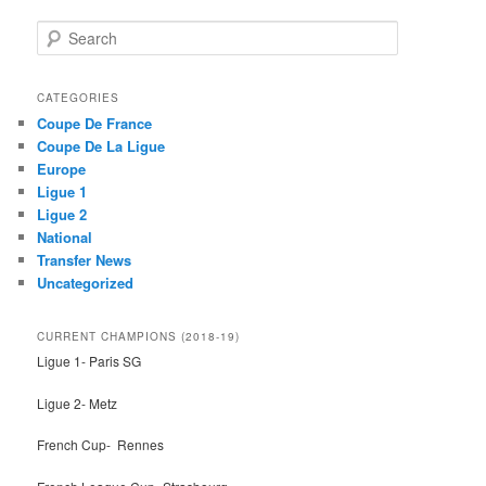
S
e
a
r
CATEGORIES
c
Coupe De France
h
Coupe De La Ligue
Europe
Ligue 1
Ligue 2
National
Transfer News
Uncategorized
CURRENT CHAMPIONS (2018-19)
Ligue 1- Paris SG
Ligue 2- Metz
French Cup- Rennes